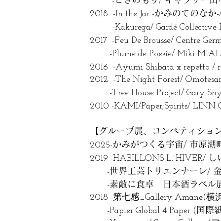
-
かみのてのなか
2018 -In the Jar -
-
-Kakurega/ Gardé Collective
2017 -Feu De Brousse/ Centre Ge
-Plume de Poesie/ Miki MIAL
2016 -Ayumi Shibata x repetto / r
2012 -The Night Forest/ Omotesa
-Tree House Project/ Gary Snyde
2010 -KAMI/Paper;Spirits/ LINN G
【グループ展、コンペティショ
かみがつくる宇宙/ 市原湖
2025-
し
2019 -HABILLONS L;`HIVER/
世界工芸トリエンナーレ/ 金
-
素敵に食卓 日本酒ラベル
-
2018 -第七感_Gallery Amane(横
国際
-Papier Global 4 Paper (