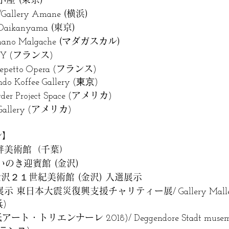
(横浜)
/Gallery Amane
(東京)
 Daikanyama
(マダガスカル)
rmano Malgache
フランス
Y (
)
フランス
epetto Opera (
)
ndo Koffee Gallery (東京)
アメリカ
r Project Space (
)
アメリカ
allery (
)
ン】
畔美術館（千葉）
いのき迎賓館 (金沢)
沢２１世紀美術館 (金沢) 入選展示
展示 東日本大震災復興支援チャリティー展
/ Gallery Ma
浜)
紙アート・トリエンナーレ
2018)/ Deggendore Stadt mus