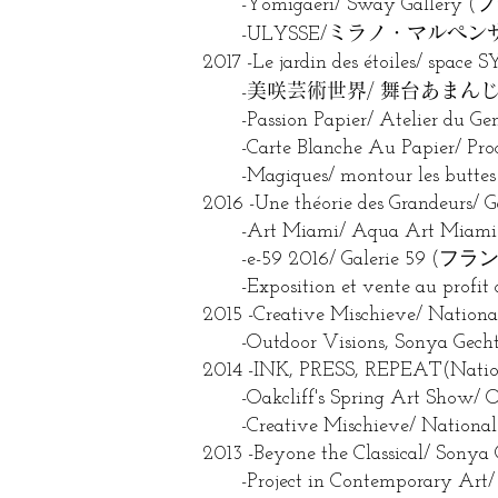
-Yomigaeri/ Sway Gallery 
ミラノ・マルペンサ
-ULYSSE/
2017 -Le jardin des étoiles/ spac
美咲芸術世界/ 舞台あまんじ
-
-Passion Papier/ Atelier du 
-Carte Blanche Au Papier/ Pro
-Magiques/ montour les but
2016 -Une théorie des Grandeurs
-Art Miami/ Aqua Art Mia
-e-59 2016/ Galerie 59 (フラ
-Exposition et vente au profit 
2015 -Creative Mischieve/ Nat
-Outdoor Visions, Sonya Gec
2014 -INK, PRESS, REPEAT(Nation
-Oakcliff's Spring Art Show/ 
-Creative Mischieve/ Natio
2013 -Beyone the Classical/ Son
-Project in Contemporary Art/