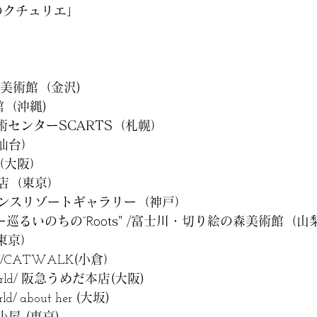
のクチュリエ」
紀美術館
（金沢)
（沖縄)
術センターSCARTS（札幌）
仙台）
（大阪）
店（東京）
レンスリゾートギャラリー（神戸）
Roo
ー巡るいのちの
ts" /富士川・切り絵の森美術館（山
”
東京）
(小倉）
/CATWALK
阪急うめだ本店(大阪)
rld/
(大坂)
d/ about her
小屋 (東京)