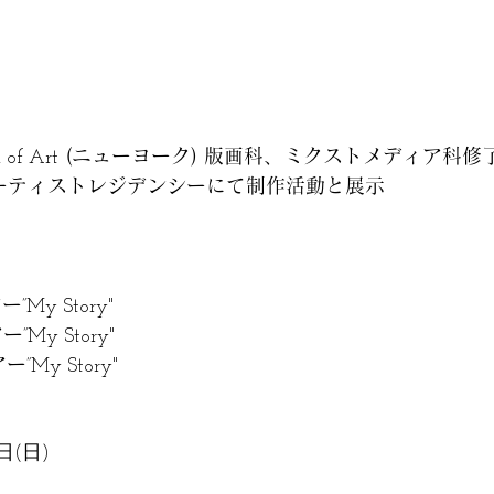
(ニューヨーク) 版画科、ミクストメディア科修
 of Art
ーティストレジデンシーにて制作活動と展示
アー
”My Story"
アー
”My Story"
アー
”My Story"
8日(日)