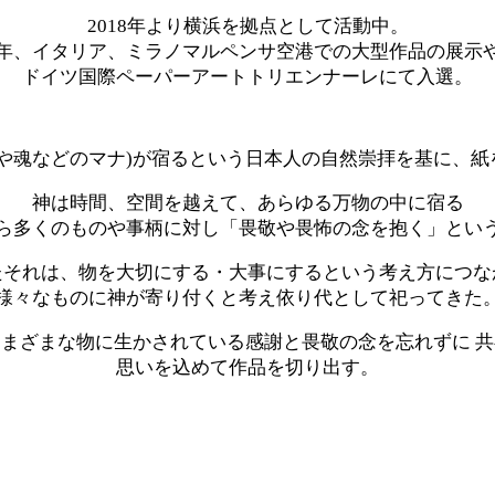
2018年より横浜を拠点として活動中。
年、イタリア、ミラノマルペンサ空港での大型作品の展示
ドイツ国際ペーパーアートトリエンナーレにて
入選。
霊や魂などのマナ)が宿るという日本人の自然崇拝を基に、紙
神は時間、空間を越えて、あらゆる万物の中に宿る
ら多くのものや事柄に対し「畏敬や畏怖の念を抱く」とい
たそれは、物を大切にする・大事にするという考え方につな
様々なものに神が寄り付くと考え依り代として祀ってきた
まざまな物に生かされている感謝と畏敬の念を忘れずに 
思いを込めて作品を切り出す。