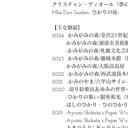
クリスチャン・ディオール「夢
ひかりの庭-
MIss Dior Garden -
主な個展】
【
かみがみの森/金沢21世
2024 -
かみがみの森/浦添市美術館
-
-かみがみの森/札幌文化芸
かみがみの森/藤崎本館（
2023 -
かみがみの森/大阪高島屋
-
かみがみの森/西武池袋本
2022 -
かみのやま/六甲山サイ
2021 -
切り絵柴田あゆみの世界
2020 -
-ひかりの集い/銀座和光（
ほしのひかり・ひのひかり
-
2019 -Ayumi Shibata`s Paper Wo
-Ayumi Shibata s Paper Worl
ときのもり/ ギャラリー山