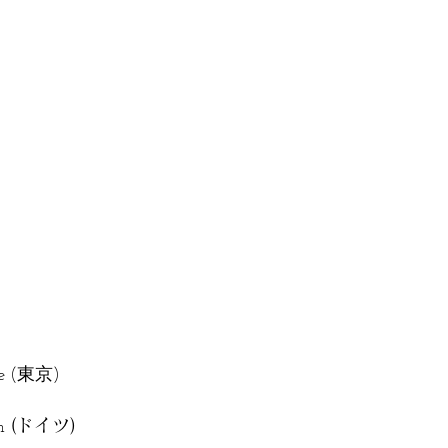
lle (東京)
(ドイツ)
em